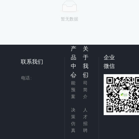
暂无数据
产
关
品
于
企业
联系我们
中
我
微信
心
们
智
公
电话
能
司
预
简
案
介
决
人
策
才
仿
招
真
聘